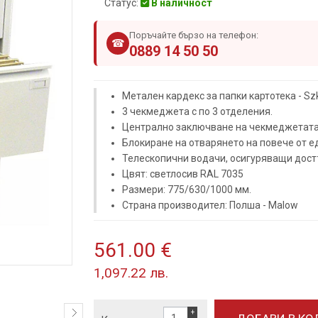
Статус:
В наличност
Поръчайте бързо на телефон:
☎
0889 14 50 50
Метален кардекс за папки картотека - Szk
3 чекмеджета с по 3 отделения.
Централно заключване на чекмеджетата
Блокиране на отварянето на повече от 
Телескопични водачи, осигуряващи дост
Цвят: светлосив RAL 7035
Размери: 775/630/1000 мм.
Страна производител: Полша - Malow
561.00 €
1,097.22 лв.
+