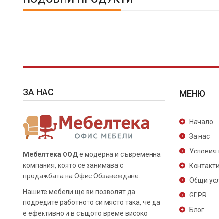
ЗА НАС
МЕНЮ
Начало
За нас
Условия 
Мебелтека ООД
е модерна и съвременна
компания, която се занимава с
Контакт
продажбата на Офис Обзавеждане.
Общи ус
Нашите мебели ще ви позволят да
GDPR
подредите работното си място така, че да
Блог
е ефективно и в същото време високо