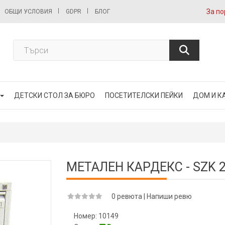
За по
ОБЩИ УСЛОВИЯ
GDPR
БЛОГ
ДЕТСКИ СТОЛ ЗА БЮРО
ПОСЕТИТЕЛСКИ ПЕЙКИ
ДОМ И К
МЕТАЛЕН КАРДЕКС - SZK 
0 ревюта
|
Напиши ревю
Номер:
10149