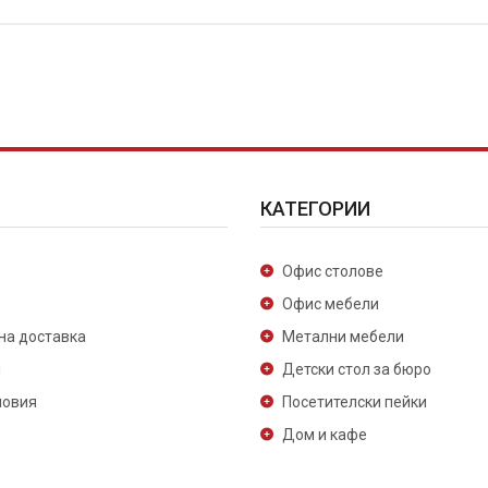
КАТЕГОРИИ
Офис столове
Офис мебели
на доставка
Метални мебели
и
Детски стол за бюро
ловия
Посетителски пейки
Дом и кафе