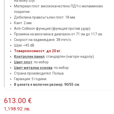
на Nowy Styl.
Материал плот: висококачестено ПДЧ с меламиново
покритие.
Дебелина правоъгълен плот: 18 мм.
Кант: 2 мм.
Anti-Collision функция (функция против удар).
Промяна на височина в диапазон от 71 см до 117 см.
Скорост на задвиждане: 38 mm/s.
Шум: <45 dB
Товароносимост: до 20 кг.
Контролен панел
: стандартен (нагоре-надолу).
Цвят плот
: по избор
Цвят метална основа
: по избор
Страна производител: Полша.
Гаранция: 5 години.
В цената е включен размер: 90/55 см.
613.00 €
1,198.92 лв.