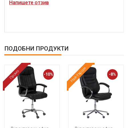
Напишете отзив
ПОДОБНИ ПРОДУКТИ
Най-търсен
Промо
Промо
-10%
-8%