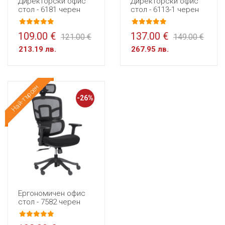
Директорски офис
Директорски офис
стол - 6181 черен
стол - 6113-1 черен
109.00 €
137.00 €
121.00 €
149.00 €
213.19 лв.
267.95 лв.
Най-търсен
Промо
-26%
Ергономичен офис
стол - 7582 черен