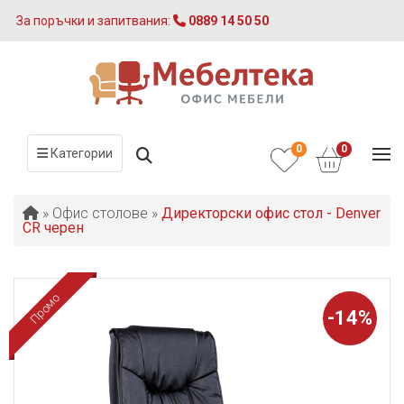
За поръчки и запитвания:
0889 14 50 50
0
0
Категории
»
Офис столове
»
Директорски офис стол - Denver
CR черен
Промо
-14%