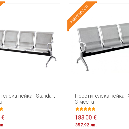
Най-търсен
телска пейка - Standart
Посетителска пейка - 
а
3-места
 €
183.00 €
лв.
357.92 лв.