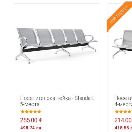
Най-търсен
Посетителска пейка - Standart
Посети
5-места
4-мест
255.00 €
214.00
498.74 лв.
418.55 