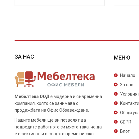
ЗА НАС
МЕНЮ
Начало
За нас
Условия 
Мебелтека ООД
е модерна и съвременна
компания, която се занимава с
Контакт
продажбата на Офис Обзавеждане.
Общи ус
Нашите мебели ще ви позволят да
GDPR
подредите работното си място така, че да
Блог
е ефективно и в същото време високо