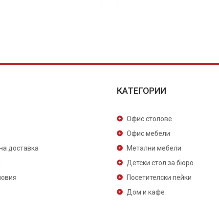
КАТЕГОРИИ
Офис столове
Офис мебели
на доставка
Метални мебели
и
Детски стол за бюро
ловия
Посетителски пейки
Дом и кафе